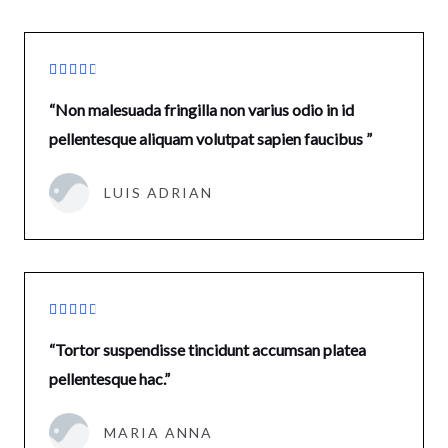





“Non malesuada fringilla non varius odio in id
pellentesque aliquam volutpat sapien faucibus ”
LUIS ADRIAN





“Tortor suspendisse tincidunt accumsan platea
pellentesque hac.”
MARIA ANNA