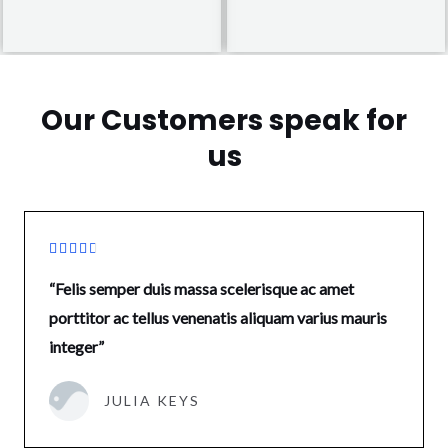
Our Customers speak for
us





“Felis semper duis massa scelerisque ac amet
porttitor ac tellus venenatis aliquam varius mauris
integer”
JULIA KEYS