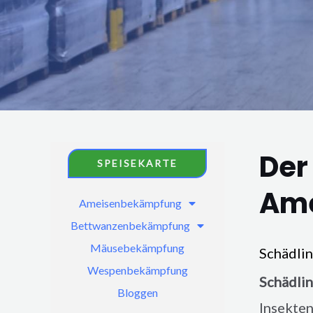
Der
SPEISEKARTE
Ame
Ameisenbekämpfung
Bettwanzenbekämpfung
Mäusebekämpfung
Schädli
Wespenbekämpfung
Schädli
Bloggen
Insekten