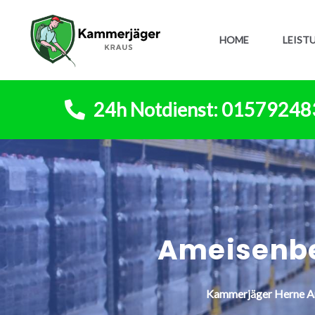
HOME
LEIST
24h Notdienst: 0157924
Ameisenb
Kammerjäger
Herne
A