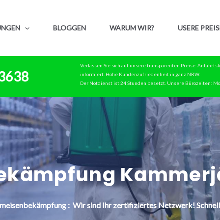
UNGEN
BLOGGEN
WARUM WIR?
USERE PREIS
Verlassen Sie sich auf unsere transparenten Preise. Anfahrt
83638
informiert. Hohe Kundenzufriedenheit in ganz NRW.
Der Notdienst ist 24 Stunden besetzt. Unsere Bürozeiten: Mo
ekämpfung Kammerjä
meisenbekämpfung : Wir sind Ihr zertifiziertes Netzwerk! Schnell