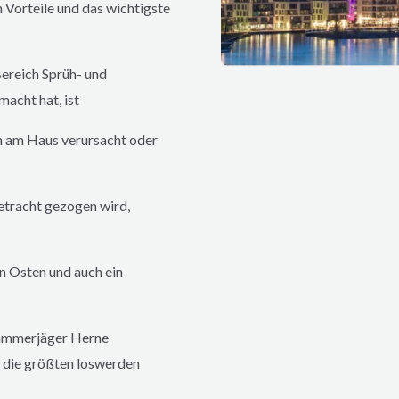
 Vorteile und das wichtigste
ereich Sprüh- und
cht hat, ist
n am Haus verursacht oder
etracht gezogen wird,
n Osten und auch ein
 Kammerjäger
Herne
ie größten loswerden