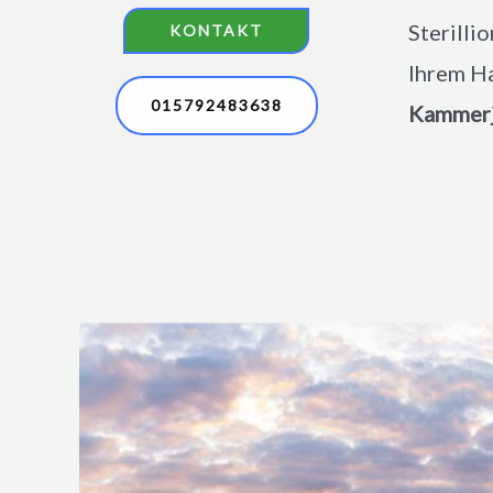
Sterilli
KONTAKT
Ihrem Ha
015792483638
Kammerj