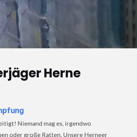
erjäger Herne
mpfung
in der Wohnung, eine
eitigt! Niemand mag es, irgendwo
pen oder große Ratten. Unsere
Herneer