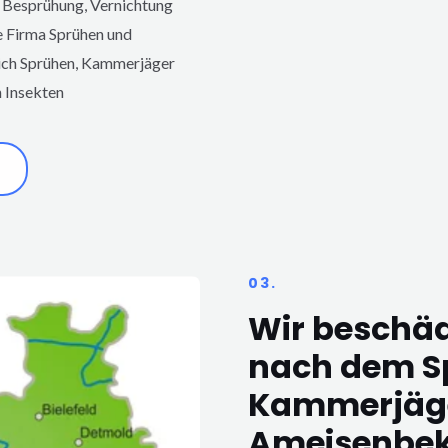
 Besprühung, Vernichtung
e Firma Sprühen und
eich Sprühen, Kammerjäger
 Insekten
03.
Wir beschä
nach dem S
Kammerjäge
Ameisenbe