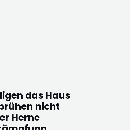
digen das Haus
prühen nicht
r Herne
kämpfung