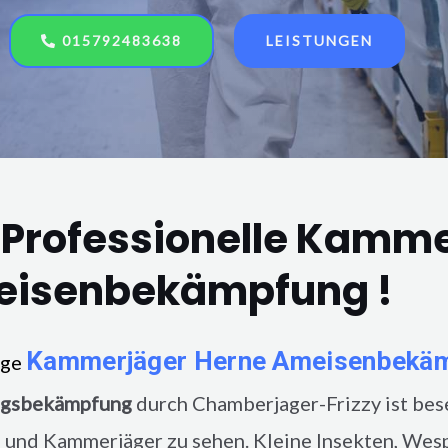
015792483638
LEISTUNGEN
 Professionelle Kamm
isenbekämpfung !
Kammerjäger
Herne
Ameisenbekä
nge
ngsbekämpfung
durch Chamberjager-Frizzy ist bes
 und Kammerjäger zu sehen. Kleine Insekten, Wes