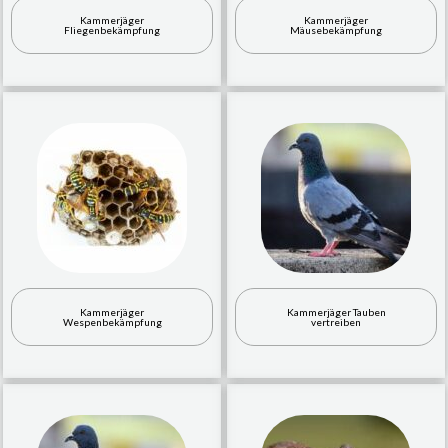
Kammerjäger
Kammerjäger
Fliegenbekämpfung
Mäusebekämpfung
Kammerjäger
Kammerjäger Tauben
Wespenbekämpfung
vertreiben