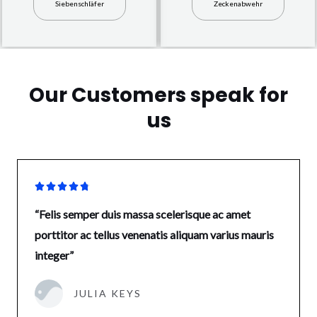
Siebenschläfer
Zeckenabwehr
Our Customers speak for
us





“Felis semper duis massa scelerisque ac amet
porttitor ac tellus venenatis aliquam varius mauris
integer”
JULIA KEYS