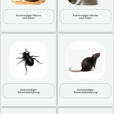
Kammerjäger Mäuse
Kammerjäger Marder
vertreiben
vertreiben
Kammerjäger
Kammerjäger
Käferbekämpfung
Rattenbekämpfung