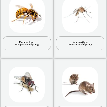
Kammerjäger
Kammerjäger
Wespenbekämpfung
Mückenbekämpfung