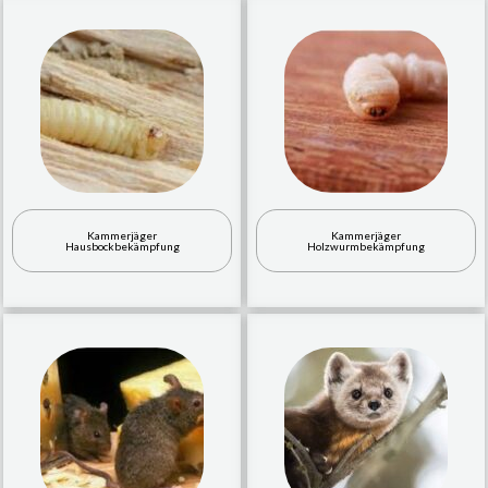
Kammerjäger
Kammerjäger
Hausbockbekämpfung
Holzwurmbekämpfung