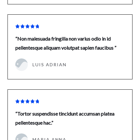





“Non malesuada fringilla non varius odio in id
pellentesque aliquam volutpat sapien faucibus ”
LUIS ADRIAN





“Tortor suspendisse tincidunt accumsan platea
pellentesque hac.”
MARIA ANNA