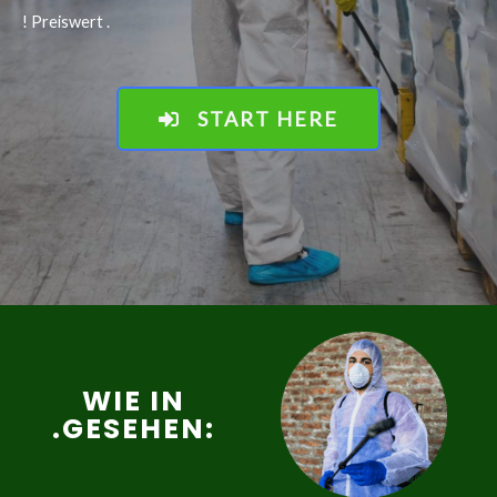
! Preiswert .
START HERE
WIE IN
.GESEHEN: