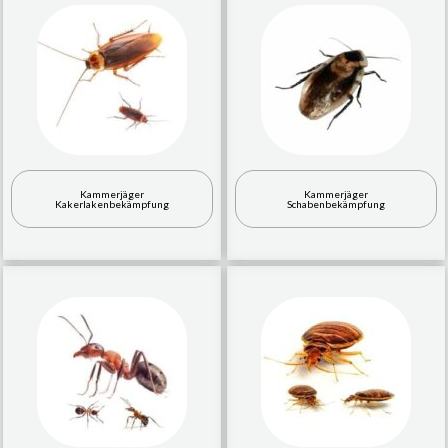
Kammerjäger
Kammerjäger
Kakerlakenbekämpfung
Schabenbekämpfung