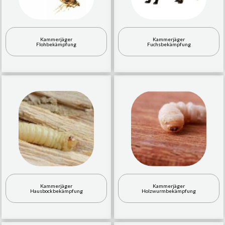
Kammerjäger
Kammerjäger
Flohbekämpfung
Fuchsbekämpfung
Kammerjäger
Kammerjäger
Hausbockbekämpfung
Holzwurmbekämpfung