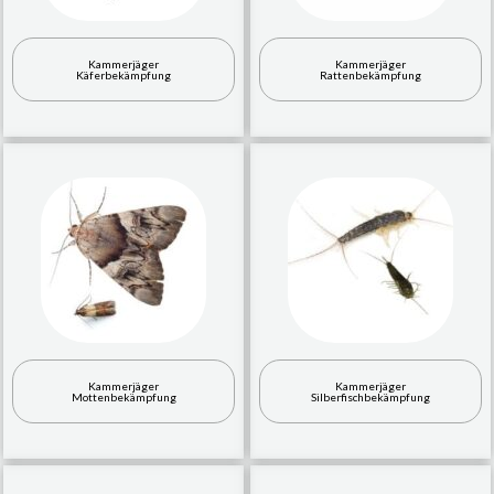
Kammerjäger
Kammerjäger
Käferbekämpfung
Rattenbekämpfung
Kammerjäger
Kammerjäger
Mottenbekämpfung
Silberfischbekämpfung