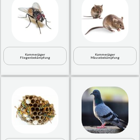
Kammerjäger
Kammerjäger
Fliegenbekämpfung
Mäusebekämpfung