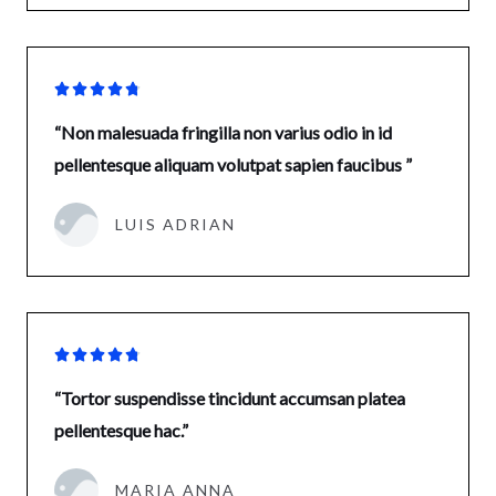





“Non malesuada fringilla non varius odio in id
pellentesque aliquam volutpat sapien faucibus ”
LUIS ADRIAN





“Tortor suspendisse tincidunt accumsan platea
pellentesque hac.”
MARIA ANNA