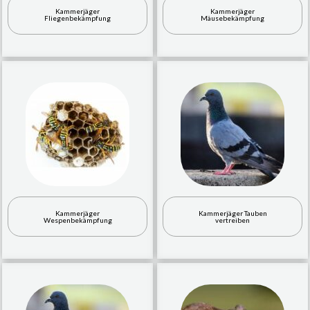
Kammerjäger
Kammerjäger
Fliegenbekämpfung
Mäusebekämpfung
Kammerjäger
Kammerjäger Tauben
Wespenbekämpfung
vertreiben