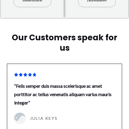
Siebenschläfer
Zeckenabwehr
Our Customers speak for
us





“Felis semper duis massa scelerisque ac amet
porttitor ac tellus venenatis aliquam varius mauris
integer”
JULIA KEYS