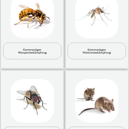
Kammerjäger
Kammerjäger
Wespenbekämpfung
Mückenbekämpfung