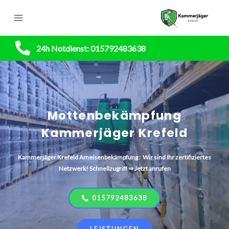
24h Notdienst: 015792483638
Mottenbekämpfung
Kammerjäger Krefeld
Kammerjäger
Krefeld
Ameisenbekämpfung : Wir sind Ihr zertifiziertes
Netzwerk! Schnellzugriff ⇒ Jetzt anrufen
015792483638