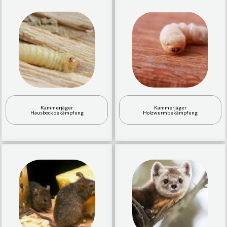
Kammerjäger
Kammerjäger
Hausbockbekämpfung
Holzwurmbekämpfung