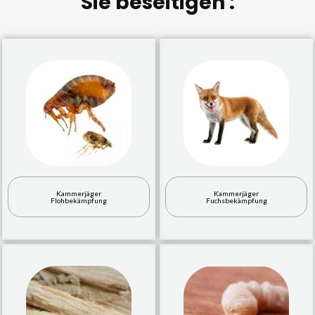
Sie beseitigen :
Kammerjäger
Kammerjäger
Flohbekämpfung
Fuchsbekämpfung