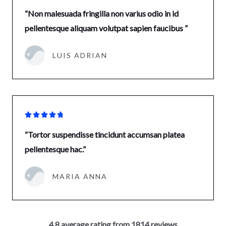
“Non malesuada fringilla non varius odio in id
pellentesque aliquam volutpat sapien faucibus ”
LUIS ADRIAN





“Tortor suspendisse tincidunt accumsan platea
pellentesque hac.”
MARIA ANNA
4.8 average rating from 1814 reviews