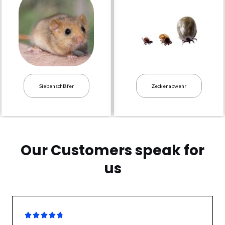
Siebenschläfer
Zeckenabwehr
Our Customers speak for
us




