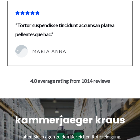





“Tortor suspendisse tincidunt accumsan platea
pellentesque hac.”
MARIA ANNA
4.8 average rating from 1814 reviews
kammerjaeger kraus
Haben Sie Fragen zu den Bereichen Rohrreinigung,