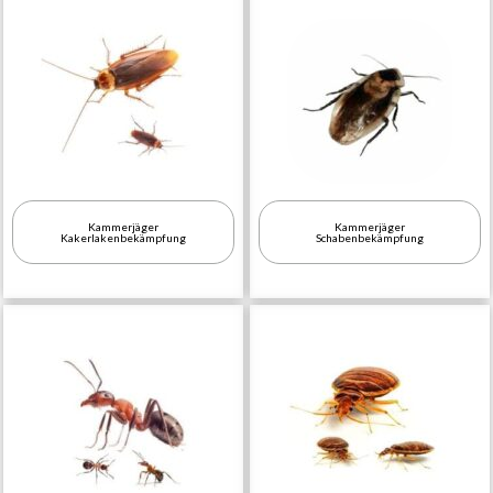
Kammerjäger
Kammerjäger
Kakerlakenbekämpfung
Schabenbekämpfung