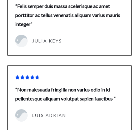
“Felis semper duis massa scelerisque ac amet
porttitor ac tellus venenatis aliquam varius mauris
integer”
JULIA KEYS





“Non malesuada fringilla non varius odio in id
pellentesque aliquam volutpat sapien faucibus ”
LUIS ADRIAN