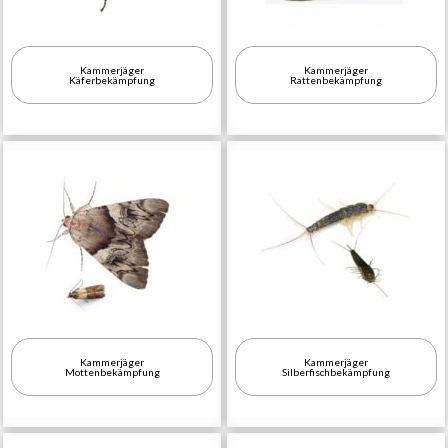
Kammerjäger
Kammerjäger
Käferbekämpfung
Rattenbekämpfung
Kammerjäger
Kammerjäger
Mottenbekämpfung
Silberfischbekämpfung