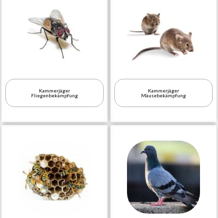
Kammerjäger
Kammerjäger
Fliegenbekämpfung
Mäusebekämpfung