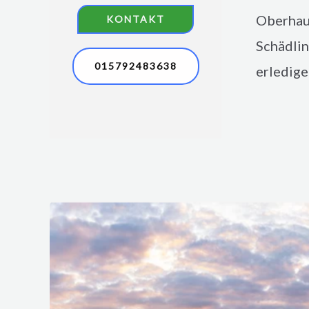
Oberha
KONTAKT
Schädlin
015792483638
erledig