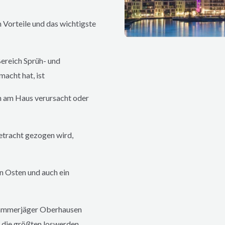
 Vorteile und das wichtigste
ereich Sprüh- und
cht hat, ist
n am Haus verursacht oder
etracht gezogen wird,
n Osten und auch ein
 Kammerjäger
Oberhausen
ie größten loswerden