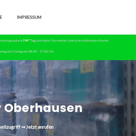
E
IMPRESSUM
skostenpauschale
29€ *
Tag und Nacht. Sie werden über alle anfallenden Kosten
ntag bis Freitag von 08:00 – 17:00 Uhr
 Oberhausen
ellzugriff ⇒ Jetzt anrufen