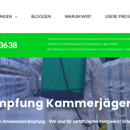
UNGEN
BLOGGEN
WARUM WIR?
USERE PREIS
Verlassen Sie sich auf unsere transparenten Preise. Anfahrt
83638
informiert. Hohe Kundenzufriedenheit in ganz NRW.
Der Notdienst ist 24 Stunden besetzt. Unsere Bürozeiten: Mo
mpfung Kammerjäger
n
Ameisenbekämpfung : Wir sind Ihr zertifiziertes Netzwerk! Schn