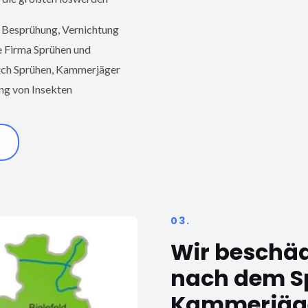
 Besprühung, Vernichtung
e Firma Sprühen und
eich Sprühen, Kammerjäger
g von Insekten
03.
Wir beschä
nach dem S
Kammerjäg