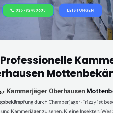
015792483638
LEISTUNGEN
 Professionelle Kamm
rhausen Mottenbekä
Kammerjäger
Oberhausen
Motten
nge
ngsbekämpfung
durch Chamberjager-Frizzy ist bes
 und Kammerjäger zu sehen. Kleine Insekten, Wes