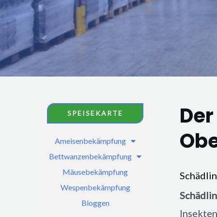
Der
SPEISEKARTE
Obe
Ameisenbekämpfung
Bettwanzenbekämpfung
Mäusebekämpfung
Schädli
Wespenbekämpfung
Schädli
Bloggen
Insekten