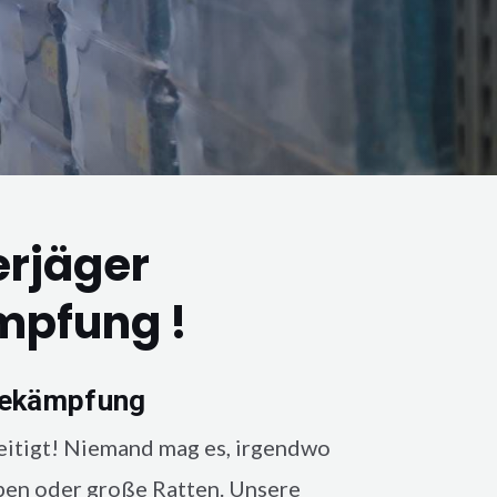
erjäger
mpfung !
bekämpfung
in der Wohnung, eine
eitigt! Niemand mag es, irgendwo
pen oder große Ratten. Unsere