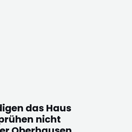
digen das Haus
prühen nicht
er Oberhausen