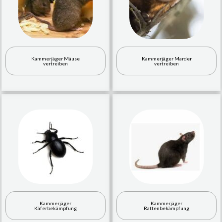
Kammerjäger Mäuse
Kammerjäger Marder
vertreiben
vertreiben
Kammerjäger
Kammerjäger
Käferbekämpfung
Rattenbekämpfung