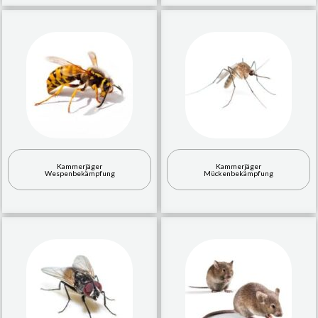
Kammerjäger
Kammerjäger
Wespenbekämpfung
Mückenbekämpfung