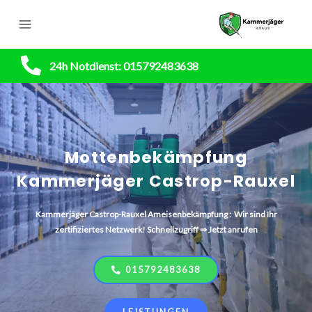
24h Notdienst: 015792483638
Mottenbekämpfung
Kammerjäger Castrop-Rauxel
Kammerjäger
Castrop-Rauxel
Ameisenbekämpfung : Wir sind Ihr
zertifiziertes Netzwerk! Schnellzugriff ⇒ Jetzt anrufen
015792483638