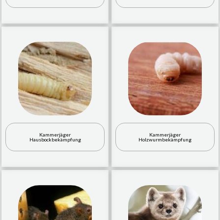
Kammerjäger
Kammerjäger
Hausbockbekämpfung
Holzwurmbekämpfung