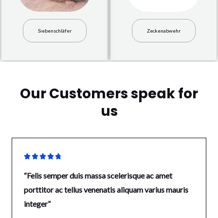
Siebenschläfer
Zeckenabwehr
Our Customers speak for
us





“Felis semper duis massa scelerisque ac amet
porttitor ac tellus venenatis aliquam varius mauris
integer”