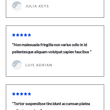
JULIA KEYS





“Non malesuada fringilla non varius odio in id
pellentesque aliquam volutpat sapien faucibus ”
LUIS ADRIAN





“Tortor suspendisse tincidunt accumsan platea