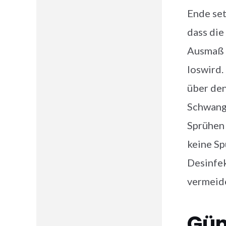
Ende set
dass die
Ausmaß 
loswird.
über den
Schwange
Sprühen 
keine Sp
Desinfe
vermeid
Gün