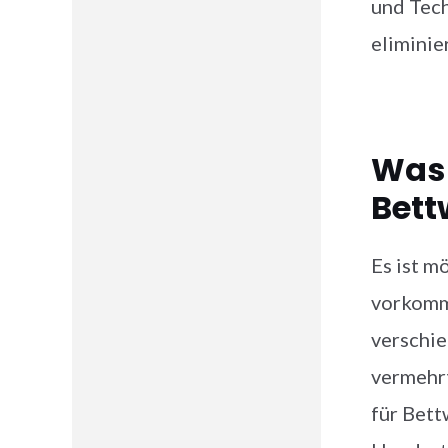
und Tec
eliminie
Was 
Bet
Es ist m
vorkomme
verschie
vermehrt
für Bett