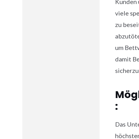
Kunden u
viele sp
zu besei
abzutöte
um Bettw
damit B
sicherzu
Mögl
:
Das Unt
höchstem