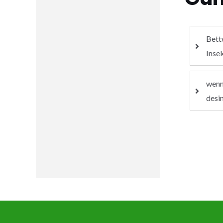
Bett
Inse
wenn
desi