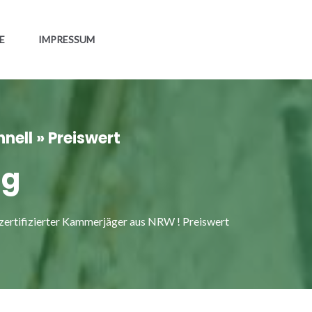
E
IMPRESSUM
ell » Preiswert
ng
rtifizierter Kammerjäger aus NRW ! Preiswert