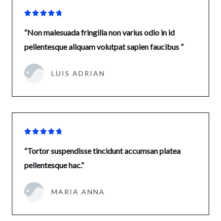





“Non malesuada fringilla non varius odio in id
pellentesque aliquam volutpat sapien faucibus ”
LUIS ADRIAN





“Tortor suspendisse tincidunt accumsan platea
pellentesque hac.”
MARIA ANNA