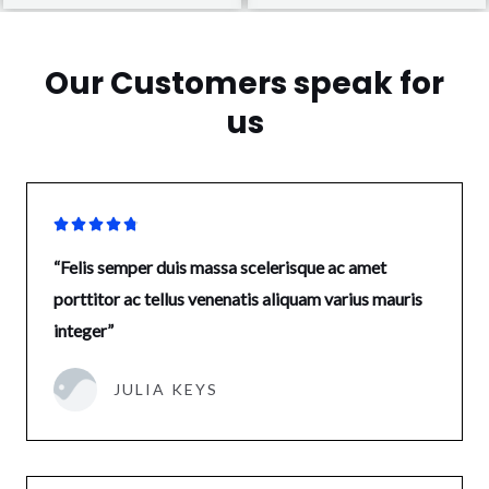
Our Customers speak for
us





“Felis semper duis massa scelerisque ac amet
porttitor ac tellus venenatis aliquam varius mauris
integer”
JULIA KEYS