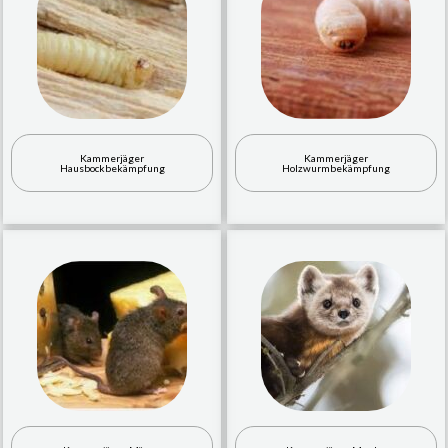
Kammerjäger
Kammerjäger
Hausbockbekämpfung
Holzwurmbekämpfung