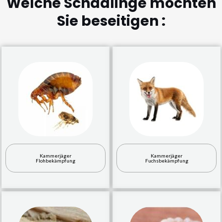
Welche Schädlinge möchten
Sie beseitigen :
Kammerjäger
Kammerjäger
Flohbekämpfung
Fuchsbekämpfung