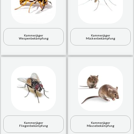
Kammerjäger
Kammerjäger
Wespenbekämpfung
Mückenbekämpfung
Kammerjäger
Kammerjäger
Fliegenbekämpfung
Mäusebekämpfung