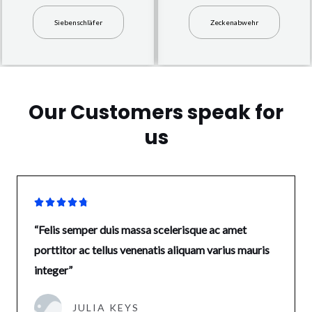
Siebenschläfer
Zeckenabwehr
Our Customers speak for
us





“Felis semper duis massa scelerisque ac amet
porttitor ac tellus venenatis aliquam varius mauris
integer”
JULIA KEYS