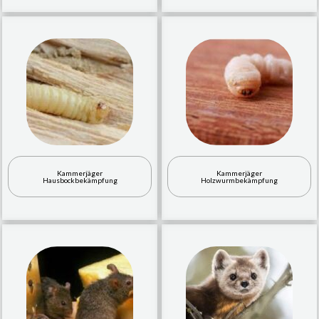
Kammerjäger
Kammerjäger
Hausbockbekämpfung
Holzwurmbekämpfung