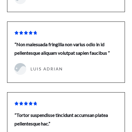





“Non malesuada fringilla non varius odio in id
pellentesque aliquam volutpat sapien faucibus ”
LUIS ADRIAN





“Tortor suspendisse tincidunt accumsan platea
pellentesque hac.”