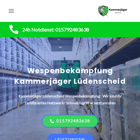
24h Notdienst: 015792483638
Wespenbekämpfung
Kammerjäger Lüdenscheid
Kammerjäger
Lüdenscheid
Wespenbekämpfung : Wir sind Ihr
zertifiziertes Netzwerk! Schnellzugriff ⇒ Jetzt anrufen
015792483638