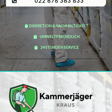
022 876 383 633
DISKRETION & NACHHALTIGKEIT
UMWELTFREUNDLICH
24 STUNDEN SERVICE