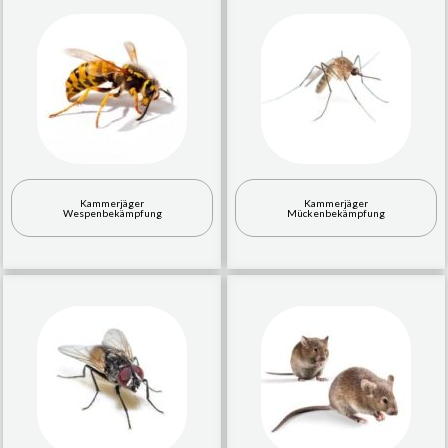
Kammerjäger
Kammerjäger
Wespenbekämpfung
Mückenbekämpfung