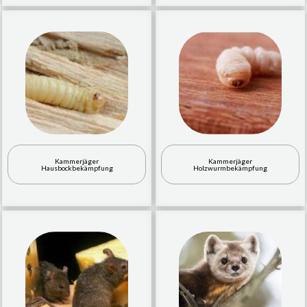
Kammerjäger
Kammerjäger
Hausbockbekämpfung
Holzwurmbekämpfung