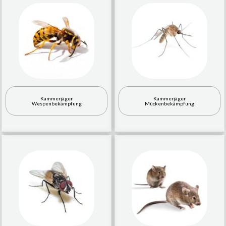
Kammerjäger
Kammerjäger
Wespenbekämpfung
Mückenbekämpfung