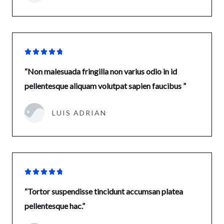





“Non malesuada fringilla non varius odio in id
pellentesque aliquam volutpat sapien faucibus ”
LUIS ADRIAN





“Tortor suspendisse tincidunt accumsan platea
pellentesque hac.”