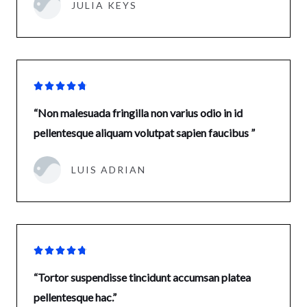
JULIA KEYS





“Non malesuada fringilla non varius odio in id
pellentesque aliquam volutpat sapien faucibus ”
LUIS ADRIAN





“Tortor suspendisse tincidunt accumsan platea
pellentesque hac.”