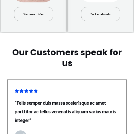
Siebenschläfer
Zeckenabwehr
Our Customers speak for
us





“Felis semper duis massa scelerisque ac amet
porttitor ac tellus venenatis aliquam varius mauris
integer”