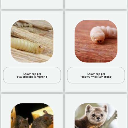
Kammerjäger
Kammerjäger
Hausbockbekämpfung
Holzwurmbekämpfung