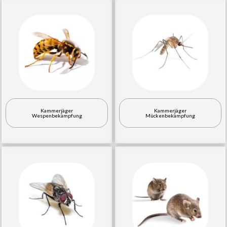
Kammerjäger
Kammerjäger
Wespenbekämpfung
Mückenbekämpfung