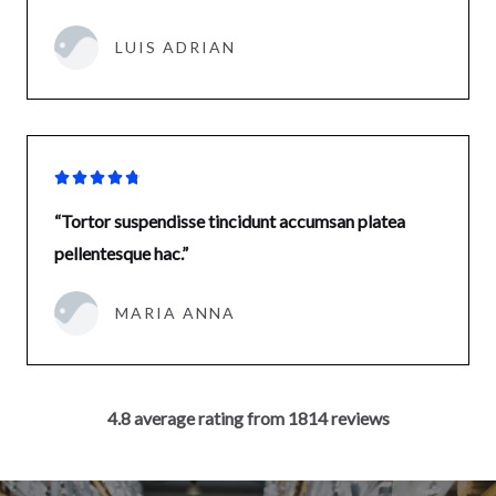
LUIS ADRIAN





“Tortor suspendisse tincidunt accumsan platea
pellentesque hac.”
MARIA ANNA
4.8 average rating from 1814 reviews