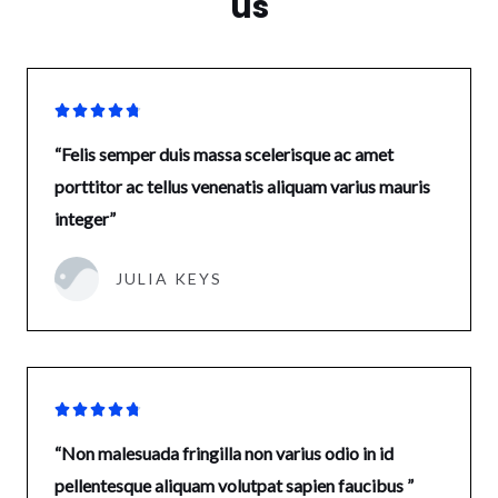
us





“Felis semper duis massa scelerisque ac amet
porttitor ac tellus venenatis aliquam varius mauris
integer”
JULIA KEYS





“Non malesuada fringilla non varius odio in id
pellentesque aliquam volutpat sapien faucibus ”