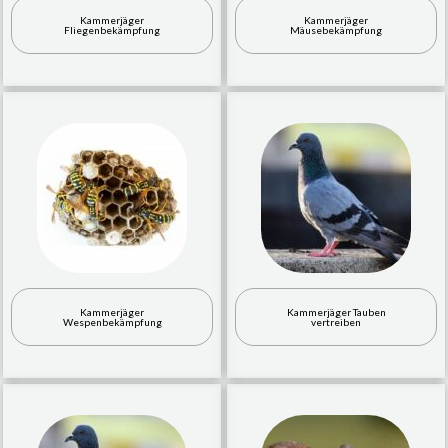
Kammerjäger
Kammerjäger
Fliegenbekämpfung
Mäusebekämpfung
Kammerjäger
Kammerjäger Tauben
Wespenbekämpfung
vertreiben