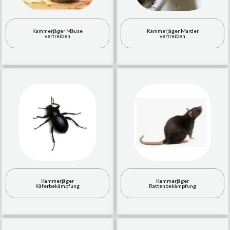
Kammerjäger Mäuse
Kammerjäger Marder
vertreiben
vertreiben
Kammerjäger
Kammerjäger
Käferbekämpfung
Rattenbekämpfung