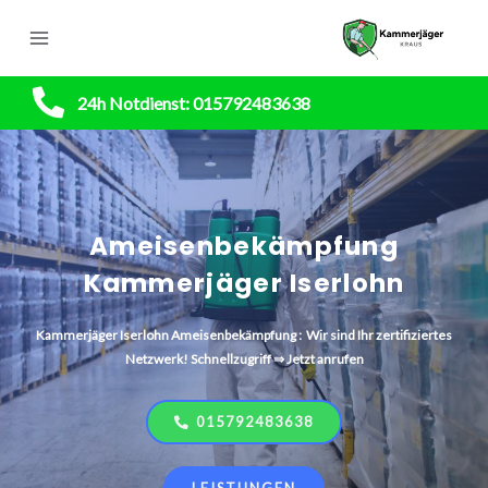
24h Notdienst: 015792483638
Ameisenbekämpfung
Kammerjäger Iserlohn
Kammerjäger
Iserlohn
Ameisenbekämpfung : Wir sind Ihr zertifiziertes
Netzwerk! Schnellzugriff ⇒ Jetzt anrufen
015792483638