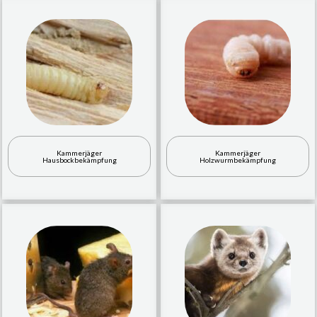
Kammerjäger
Kammerjäger
Hausbockbekämpfung
Holzwurmbekämpfung