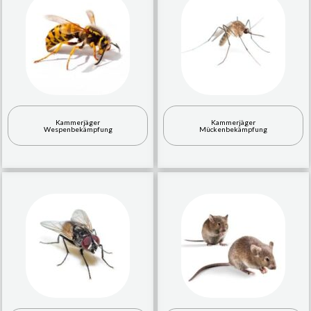
Kammerjäger
Kammerjäger
Wespenbekämpfung
Mückenbekämpfung