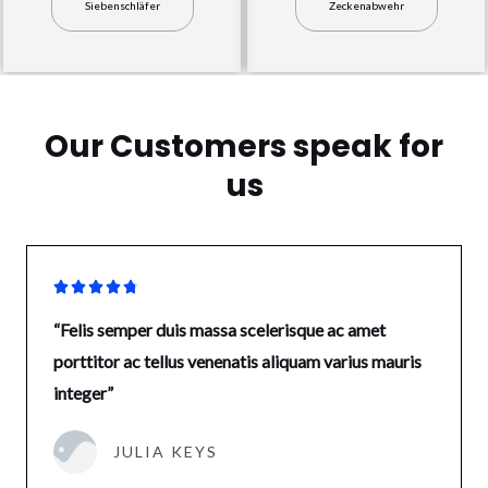
Siebenschläfer
Zeckenabwehr
Our Customers speak for
us





“Felis semper duis massa scelerisque ac amet
porttitor ac tellus venenatis aliquam varius mauris
integer”
JULIA KEYS