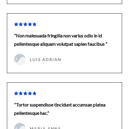





“Non malesuada fringilla non varius odio in id
pellentesque aliquam volutpat sapien faucibus ”
LUIS ADRIAN





“Tortor suspendisse tincidunt accumsan platea
pellentesque hac.”
MARIA ANNA