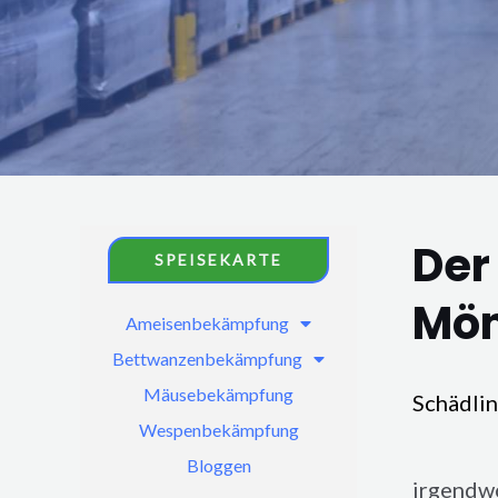
Der
SPEISEKARTE
Mön
Ameisenbekämpfung
Bettwanzenbekämpfung
Mäusebekämpfung
Schädli
Wespenbekämpfung
Wohnung
Bloggen
irgendwo