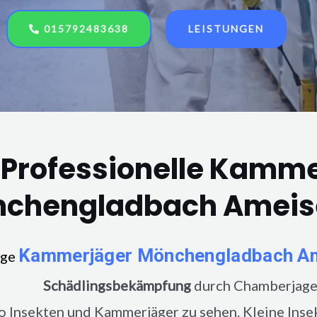
015792483638
LEISTUNGEN
 Professionelle Kamm
chengladbach Amei
Kammerjäger
Mönchengladbach
A
nge
, eine
Schädlingsbekämpfung
durch Chamberjager-
 Insekten und Kammerjäger zu sehen. Kleine Inse