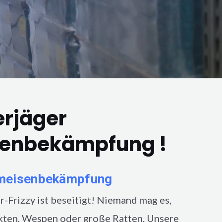
erjäger
senbekämpfung !
meisenbekämpfung
in der
Frizzy ist beseitigt! Niemand mag es,
kten, Wespen oder große Ratten. Unsere