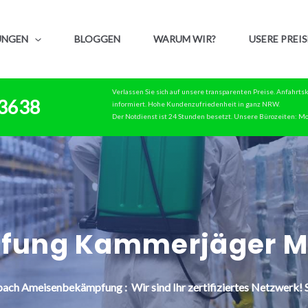
UNGEN
BLOGGEN
WARUM WIR?
USERE PREIS
Verlassen Sie sich auf unsere transparenten Preise. Anfahrt
83638
informiert. Hohe Kundenzufriedenheit in ganz NRW.
Der Notdienst ist 24 Stunden besetzt. Unsere Bürozeiten: Mo
fung Kammerjäger M
bach
Ameisenbekämpfung : Wir sind Ihr zertifiziertes Netzwerk! S