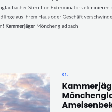
ngladbacher
Sterillion Exterminators eliminieren 
ädlinge aus Ihrem Haus oder Geschäft verschwinden
en!
Kammerjäger
Mönchengladbach
01.
Kammerjäg
Mönchengl
Ameisenbe