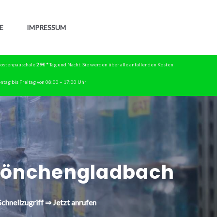
E
IMPRESSUM
skostenpauschale
29€ *
Tag und Nacht. Sie werden über alle anfallenden Kosten
ntag bis Freitag von 08:00 – 17:00 Uhr
önchengladbach
chnellzugriff ⇒ Jetzt anrufen