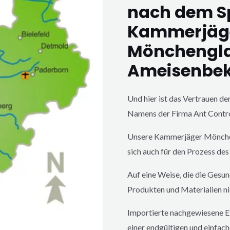
nach dem S
Kammerjäg
Mönchengl
Ameisenbe
Und hier ist das Vertrauen d
Namens der Firma Ant Contr
Unsere Kammerjäger
Mönch
sich auch für den Prozess de
Auf eine Weise, die die Gesu
Produkten und Materialien ni
Importierte nachgewiesene Ef
einer endgültigen und einfach