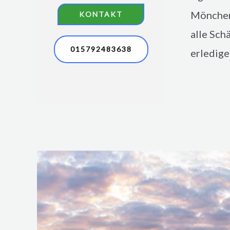
Mönche
KONTAKT
alle Sch
015792483638
erledig