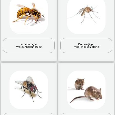
Kammerjäger
Kammerjäger
Wespenbekämpfung
Mückenbekämpfung