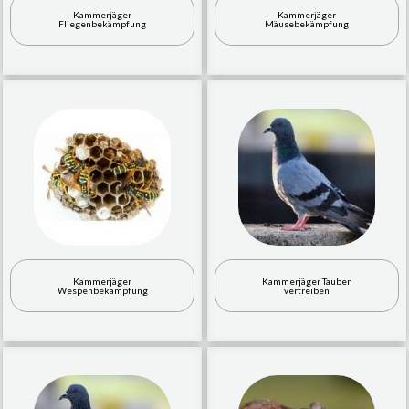
Kammerjäger
Kammerjäger
Fliegenbekämpfung
Mäusebekämpfung
Kammerjäger
Kammerjäger Tauben
Wespenbekämpfung
vertreiben