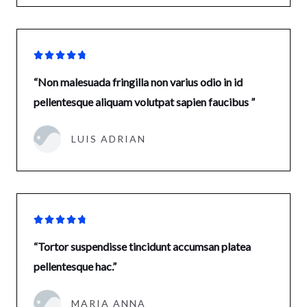





“Non malesuada fringilla non varius odio in id
pellentesque aliquam volutpat sapien faucibus ”
LUIS ADRIAN





“Tortor suspendisse tincidunt accumsan platea
pellentesque hac.”
MARIA ANNA