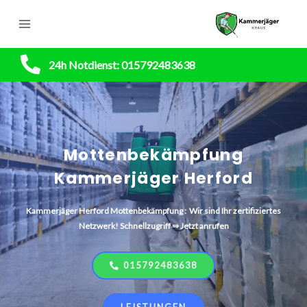
24h Notdienst: 015792483638
Mottenbekämpfung
Kammerjäger Herford
Kammerjäger
Herford Mottenbekämpfung
: Wir sind Ihr zertifiziertes
Netzwerk! Schnellzugriff ⇒ Jetzt anrufen
015792483638