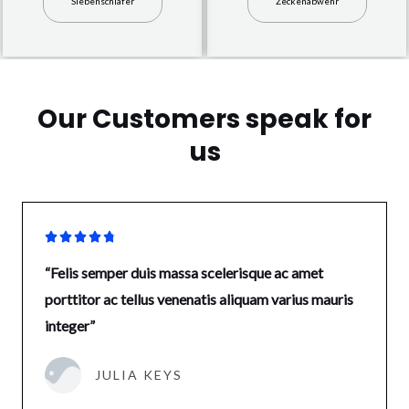
Siebenschläfer
Zeckenabwehr
Our Customers speak for
us





“Felis semper duis massa scelerisque ac amet
porttitor ac tellus venenatis aliquam varius mauris
integer”
JULIA KEYS