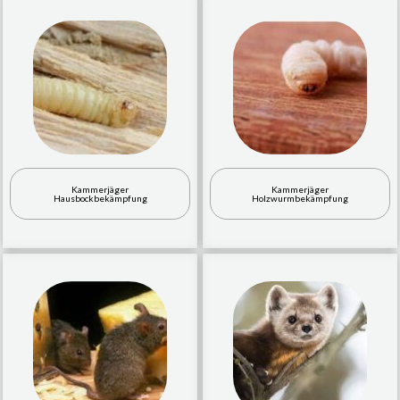
Kammerjäger
Kammerjäger
Hausbockbekämpfung
Holzwurmbekämpfung