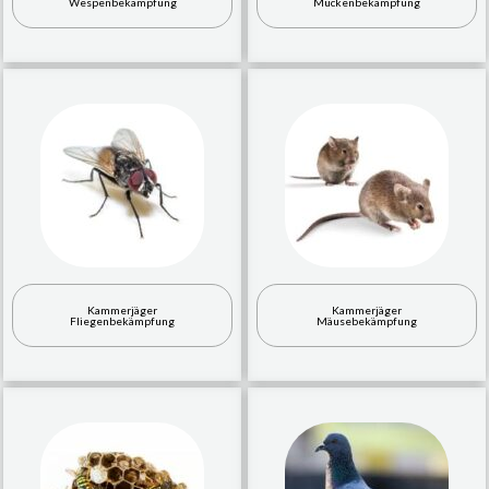
Wespenbekämpfung
Mückenbekämpfung
Kammerjäger
Kammerjäger
Fliegenbekämpfung
Mäusebekämpfung