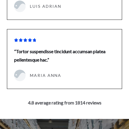
LUIS ADRIAN





“Tortor suspendisse tincidunt accumsan platea
pellentesque hac.”
MARIA ANNA
4.8 average rating from 1814 reviews