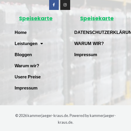
Speisekarte
Speisekarte
Home
DATENSCHUTZERKLÄRU
Leistungen
WARUM WIR?
Bloggen
Impressum
Warum wir?
Usere Preise
Impressum
© 2026 kammerjaeger-kraus.de. Powered by kammerjaeger-
kraus.de.