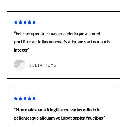





“Felis semper duis massa scelerisque ac amet
porttitor ac tellus venenatis aliquam varius mauris
integer”
JULIA KEYS





“Non malesuada fringilla non varius odio in id
pellentesque aliquam volutpat sapien faucibus ”