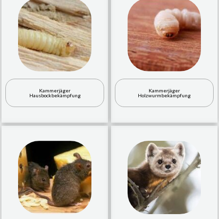
Kammerjäger
Kammerjäger
Hausbockbekämpfung
Holzwurmbekämpfung