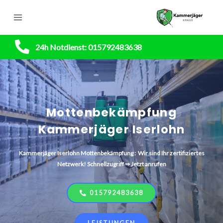
24h Notdienst: 015792483638
Mottenbekämpfung
Kammerjäger Iserlohn
Kammerjäger
Iserlohn Mottenbekämpfung
: Wir sind Ihr zertifiziertes
Netzwerk! Schnellzugriff ⇒ Jetzt anrufen
015792483638