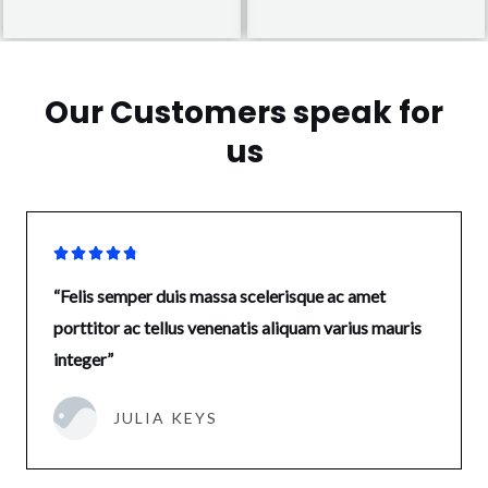
Our Customers speak for
us





“Felis semper duis massa scelerisque ac amet
porttitor ac tellus venenatis aliquam varius mauris
integer”
JULIA KEYS