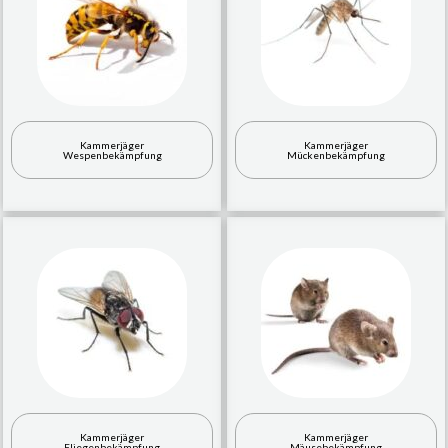
Kammerjäger
Kammerjäger
Wespenbekämpfung
Mückenbekämpfung
Kammerjäger
Kammerjäger
Fliegenbekämpfung
Mäusebekämpfung