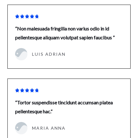





“Non malesuada fringilla non varius odio in id
pellentesque aliquam volutpat sapien faucibus ”
LUIS ADRIAN





“Tortor suspendisse tincidunt accumsan platea
pellentesque hac.”
MARIA ANNA