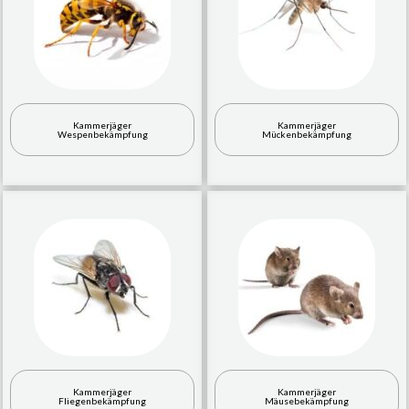
Kammerjäger
Kammerjäger
Wespenbekämpfung
Mückenbekämpfung
Kammerjäger
Kammerjäger
Fliegenbekämpfung
Mäusebekämpfung