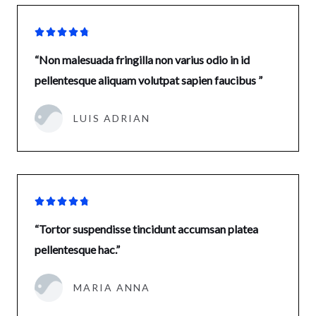





“Non malesuada fringilla non varius odio in id
pellentesque aliquam volutpat sapien faucibus ”
LUIS ADRIAN





“Tortor suspendisse tincidunt accumsan platea
pellentesque hac.”
MARIA ANNA