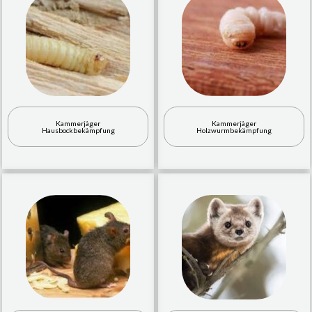
Kammerjäger
Kammerjäger
Hausbockbekämpfung
Holzwurmbekämpfung