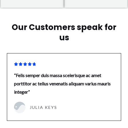
Our Customers speak for
us





“Felis semper duis massa scelerisque ac amet
porttitor ac tellus venenatis aliquam varius mauris
integer”
JULIA KEYS