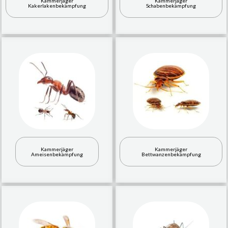
Kammerjäger
Kammerjäger
Kakerlakenbekämpfung
Schabenbekämpfung
Kammerjäger
Kammerjäger
Ameisenbekämpfung
Bettwanzenbekämpfung