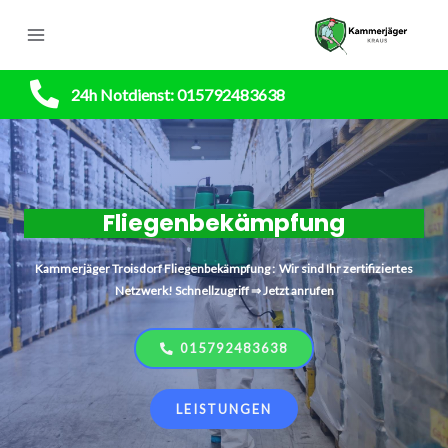
24h Notdienst: 015792483638
Fliegenbekämpfung
Kammerjäger
Troisdorf
Fliegenbekämpfung : Wir sind Ihr zertifiziertes
Netzwerk! Schnellzugriff ⇒ Jetzt anrufen
015792483638
LEISTUNGEN