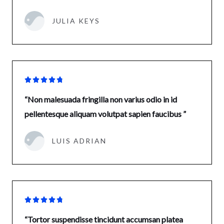
JULIA KEYS





“Non malesuada fringilla non varius odio in id
pellentesque aliquam volutpat sapien faucibus ”
LUIS ADRIAN





“Tortor suspendisse tincidunt accumsan platea