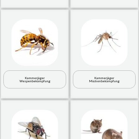
Kammerjäger
Kammerjäger
Wespenbekämpfung
Mückenbekämpfung