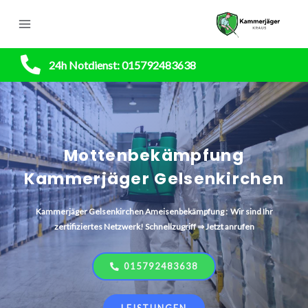
24h Notdienst: 015792483638
Mottenbekämpfung
Kammerjäger Gelsenkirchen
Kammerjäger
Gelsenkirchen
Ameisenbekämpfung : Wir sind Ihr
zertifiziertes Netzwerk! Schnellzugriff ⇒ Jetzt anrufen
015792483638