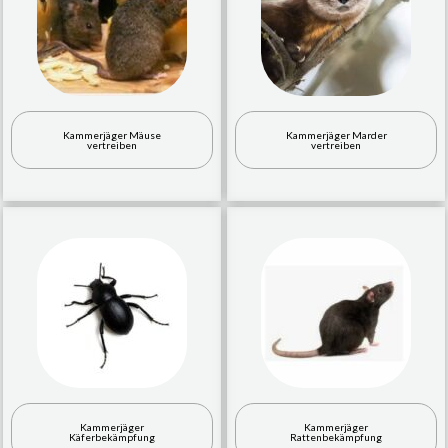
Kammerjäger Mäuse
Kammerjäger Marder
vertreiben
vertreiben
Kammerjäger
Kammerjäger
Käferbekämpfung
Rattenbekämpfung