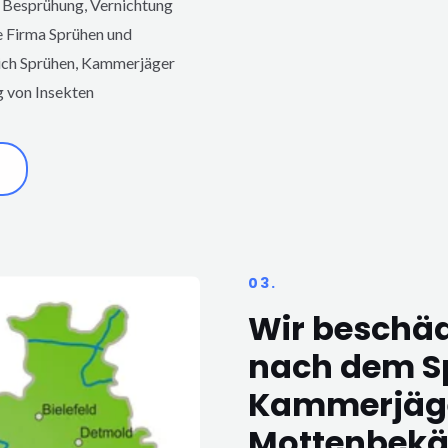
 Besprühung, Vernichtung
e Firma Sprühen und
eich Sprühen, Kammerjäger
von Insekten
03.
Wir beschä
nach dem S
Kammerjäg
Mottenbek