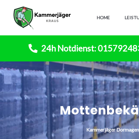
HOME
LEIST
24h Notdienst: 0157924
Mottenbek
Kammerjäger
Dormage