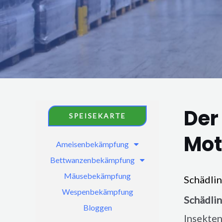
Der
SPEISEKARTE
Mot
Ameisenbekämpfung
Bettwanzenbekämpfung
Mäusebekämpfung
Schädli
Wespenbekämpfung
Schädli
Bloggen
Insekten