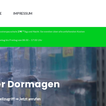
E
IMPRESSUM
skostenpauschale
29€ *
Tag und Nacht. Sie werden über alle anfallenden Kosten
ntag bis Freitag von 08:00 – 17:00 Uhr
r Dormagen
llzugriff ⇒ Jetzt anrufen