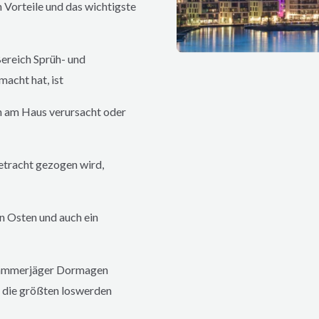
 Vorteile und das wichtigste
ereich Sprüh- und
cht hat, ist
n am Haus verursacht oder
etracht gezogen wird,
n Osten und auch ein
 Kammerjäger
Dormagen
ie größten loswerden