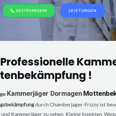
015792483638
LEISTUNGEN
 Professionelle Kamm
tenbekämpfung !
Kammerjäger
Dormagen
Mottenbe
nge
ngsbekämpfung
durch Chamberjager-Frizzy ist bes
 und Kammerjäger zu sehen. Kleine Insekten, Wes