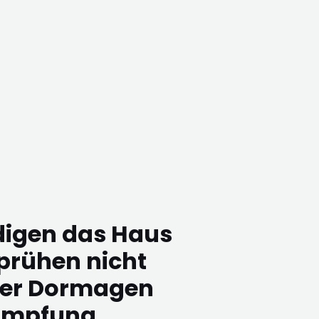
digen das Haus
prühen nicht
er Dormagen
ämpfung