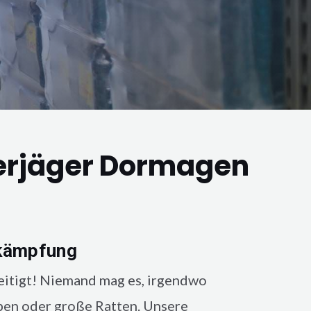
erjäger Dormagen
kämpfung
in der Wohnung, eine
eitigt! Niemand mag es, irgendwo
pen oder große Ratten. Unsere