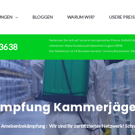
UNGEN
BLOGGEN
WARUM WIR?
USERE PREIS
Verlassen Sie sich auf unsere transparenten Preise. Anfahrt
83638
informiert. Hohe Kundenzufriedenheit in ganz NRW.
Der Notdienst ist 24 Stunden besetzt. Unsere Bürozeiten: Mo
ämpfung Kammerjäge
n
Ameisenbekämpfung : Wir sind Ihr zertifiziertes Netzwerk! Schne