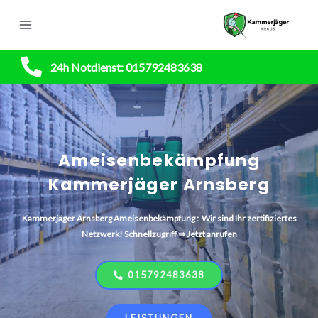
24h Notdienst: 015792483638
Ameisenbekämpfung
Kammerjäger Arnsberg
Kammerjäger
Arnsberg
Ameisenbekämpfung : Wir sind Ihr zertifiziertes
Netzwerk! Schnellzugriff ⇒ Jetzt anrufen
015792483638