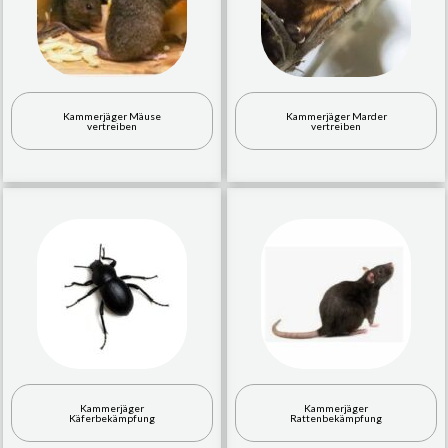
Kammerjäger Mäuse
Kammerjäger Marder
vertreiben
vertreiben
Kammerjäger
Kammerjäger
Käferbekämpfung
Rattenbekämpfung