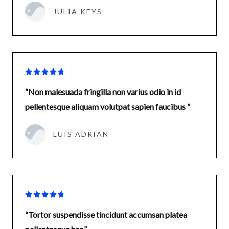
JULIA KEYS





“Non malesuada fringilla non varius odio in id
pellentesque aliquam volutpat sapien faucibus ”
LUIS ADRIAN





“Tortor suspendisse tincidunt accumsan platea