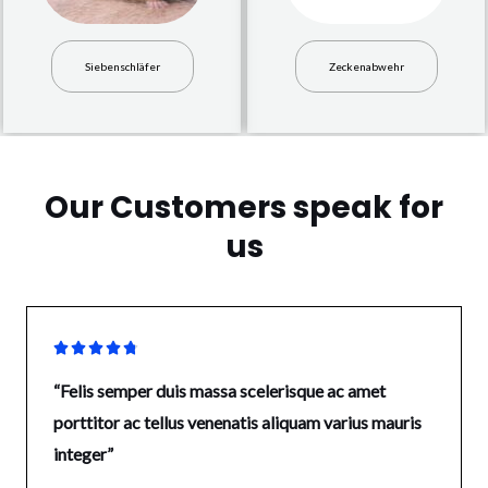
Siebenschläfer
Zeckenabwehr
Our Customers speak for
us





“Felis semper duis massa scelerisque ac amet
porttitor ac tellus venenatis aliquam varius mauris
integer”