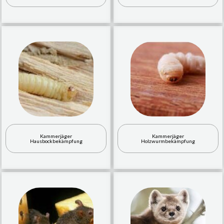
Kammerjäger
Kammerjäger
Hausbockbekämpfung
Holzwurmbekämpfung