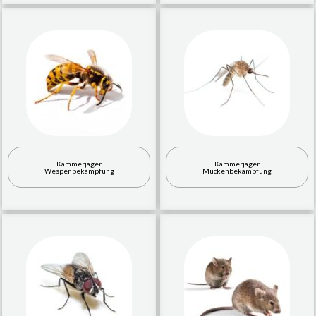
Kammerjäger
Kammerjäger
Wespenbekämpfung
Mückenbekämpfung