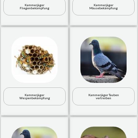
Kammerjäger
Kammerjäger
Fliegenbekämpfung
Mäusebekämpfung
Kammerjäger
Kammerjäger Tauben
Wespenbekämpfung
vertreiben