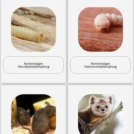
Kammerjäger
Kammerjäger
Hausbockbekämpfung
Holzwurmbekämpfung