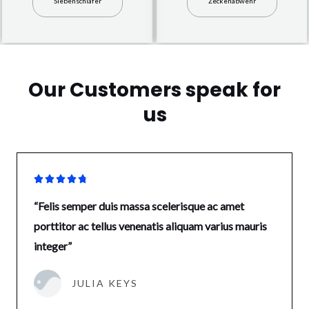
Siebenschläfer
Zeckenabwehr
Our Customers speak for
us





“Felis semper duis massa scelerisque ac amet
porttitor ac tellus venenatis aliquam varius mauris
integer”
JULIA KEYS