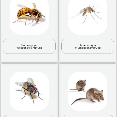
Kammerjäger
Kammerjäger
Wespenbekämpfung
Mückenbekämpfung