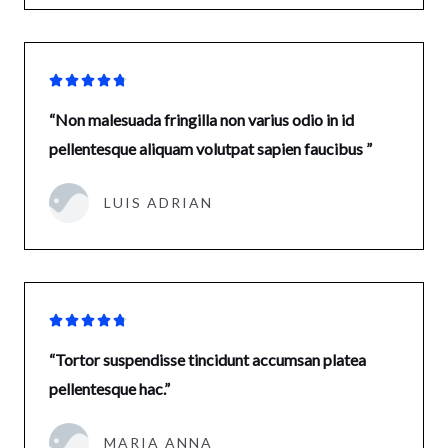





“Non malesuada fringilla non varius odio in id
pellentesque aliquam volutpat sapien faucibus ”
LUIS ADRIAN





“Tortor suspendisse tincidunt accumsan platea
pellentesque hac.”
MARIA ANNA